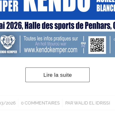
Lire la suite
03/2026
/
0 COMMENTAIRES
/
PAR
WALID EL IDRISSI