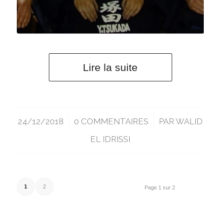
Lire la suite
24/12/2018
/
0 COMMENTAIRES
/
PAR
WALID
EL IDRISSI
1
2
Page 1 sur 2