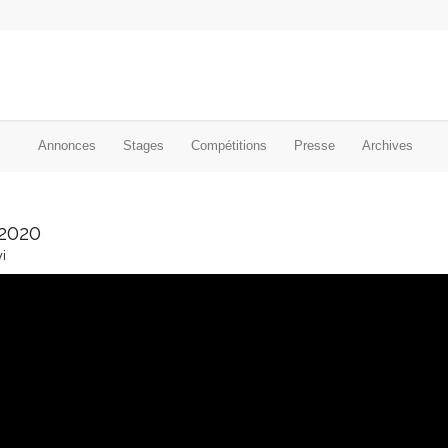
Annonces
Stages
Compétitions
Presse
Archives
 2020
i