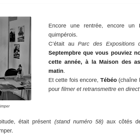
Encore une rentrée, encore un
quimpérois.
C’était au
Parc des Expositions
Septempbre que vous pouviez no
cette année, à la Maison des as
matin
.
Et cette fois encore,
Tébéo
(chaîne l
pour
filmer et retransmettre en dire
uimper
tude, était présent
(stand numéro 58)
aux côtés des
imper.