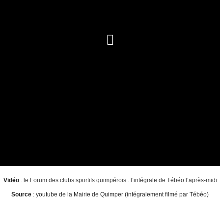
Vidéo
: le Forum des clubs sportifs quimpérois : l’intégrale de Tébéo l’après-midi
Source
:
youtube de la Mairie de Quimper (intégralement filmé par Tébéo)