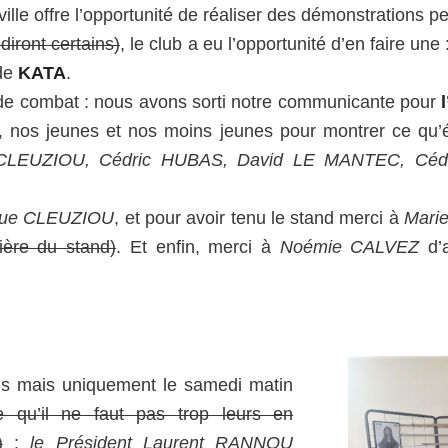
ille offre l’opportunité de réaliser des démonstrations 
 diront certains)
, le club a eu l’opportunité d’en faire une 
de
KATA
.
 de combat : nous avons sorti notre communicante pour
, nos jeunes et nos moins jeunes pour montrer ce qu’ét
 CLEUZIOU, Cédric HUBAS, David LE MANTEC, Céd
que CLEUZIOU
, et pour avoir tenu le stand merci à
Mari
mière du stand)
. Et enfin, merci à
Noémie CALVEZ
d’a
s mais uniquement le samedi matin
te qu’il ne faut pas trop leurs en
)
:
le Président Laurent RANNOU