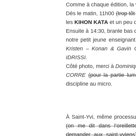
Comme à chaque édition, la v
Dès le matin, 11h00
(trop tôt
les
KIHON KATA
et un peu 
Ensuite à 14:30, branle bas
notre petit jeune enseignant
Kristen – Konan & Gavin
IDRISSI.
Côté photo, merci à
Domini
CORRE
(pour la partie lu
discipline au micro.
À Saint-Yvi, même processu
(on me dit dans l’oreillet
demander aux saint-yviens