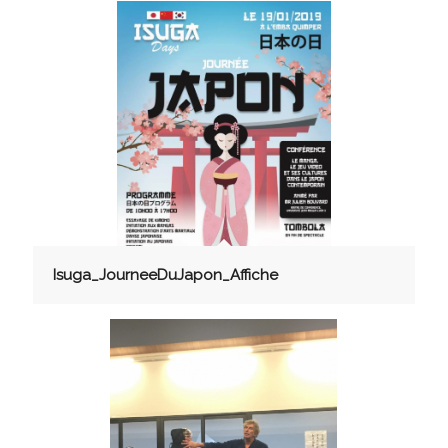
Isuga_JourneeDuJapon_Affiche