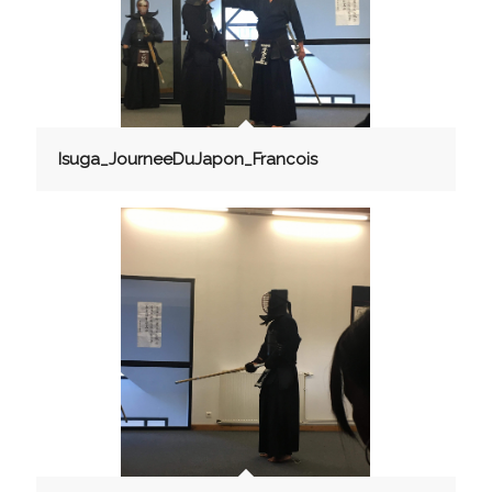
Isuga_JourneeDuJapon_Francois