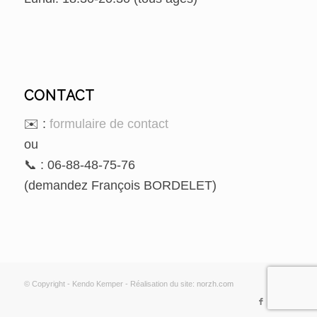
CONTACT
✉️ :
formulaire de contact
ou
📞 : 06-88-48-75-76
(demandez François BORDELET)
© Copyright - Kendo Kemper - Réalisation du site:
norzh.com