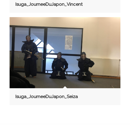
Isuga_JourneeDuJapon_Vincent
Isuga_JourneeDuJapon_Seiza